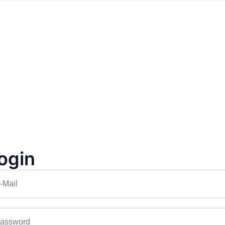
tato
mio
ogin
-Mail
Nessuna esperienza trovata
assword