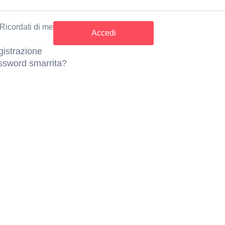
Ricordati di me
istrazione
ssword smarrita?
Preferiti
Riscattato