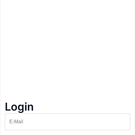
Login
Prezzo: 16,50€
Taverne Alte Post
E-Mail
Silandro
Sandwich e Wedges
1+1 Gratis
1