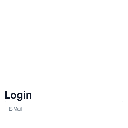
Login
Prezzo: 170€
Romantikhotel Jagdhof
E-Mail
Caldaro
Pernottamento con colazione
1+1 Gratis
1