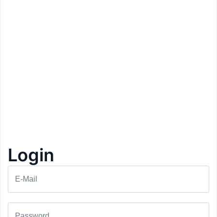
Login
Prezzo: 45€
E-Mail
Pilates Südtirol
Bressanone
Lezione di Pilates
1+1 Gratis
1
Password