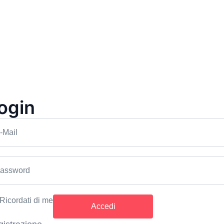
ogin
-Mail
assword
Prezzo: 22€
Percorso Arco 3D - Enzianhof
Ricordati di me
Valle Aurina
Percorso arco
1+1 Gratis
1