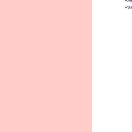
Reg
Pa
Descrizion
Un pezzo di na
riproduzioni d
la tua mira. P
sia un arciere
allo stesso te
Condizioni
Acquistando un
omaggio.
Periodo di val
Per riscattare
Tieni present