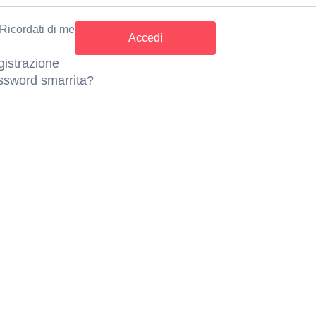
e
Ricordati di me
s di Merano ti offre le condizioni ideali per allenarti e divert
istrazione
i verdi perfetti anche per rilassarsi e assistere alle partite. 
ssword smarrita?
erra rossa perfettamente preparati e vivi il piacere del tenn
la partita, potrai concludere la giornata sportiva in un’atmosf
ernetta al Tennis”.
campo da tennis per 1 ora, ricevi un’ulteriore ora gratuita
idità:
01.04.2026 – 30.09.2026, da lunedì a venerdì dalle or
l prezzo
lido per un’ora di gioco.