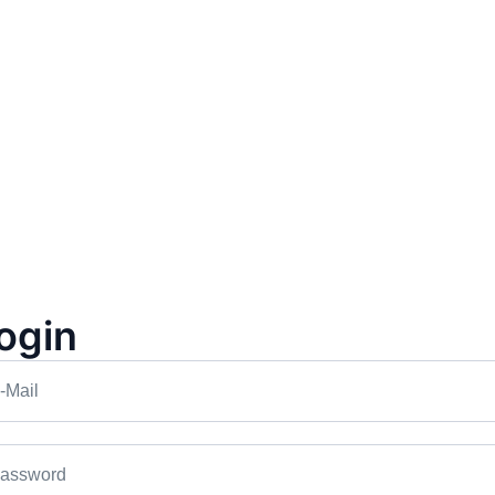
ogin
-Mail
Prezzo: 14,40€
Meranarena
Merano
assword
Campo da tennis
1+1 Gratis
1