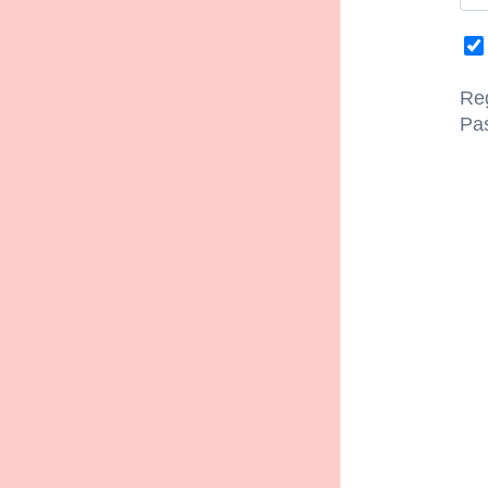
Descrizion
Il centro tenni
Reg
in curati spaz
Pa
sui campi in t
livello. Dopo 
al bar “La Tav
Condizioni
Prenotando un 
Periodo di val
16:00.
Dettagli su
Il prezzo è va