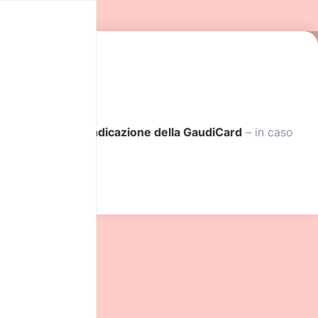
ne telefonica con
indicazione della GaudiCard
– in caso
sibile usufruirne.