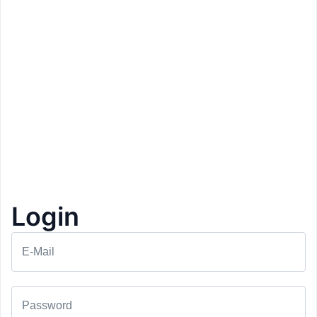
Login
E-Mail
Prezzo: 12,50€
Mano Eismanufaktur
Scena
Password
Vaschetta gelato da 500 g
1+1 Gratis
1