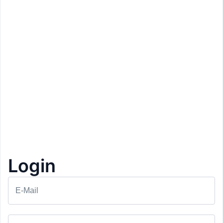
Login
Prezzo: 13,90€
Loacker Café
E-Mail
Bolzano
Colazione con wafer
1+1 Gratis
1