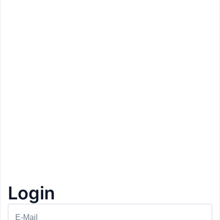
Prezzo: 9,90€
Login
Loacker Café
Brennero
Coppa gelato
1+1 Gratis
1
E-Mail