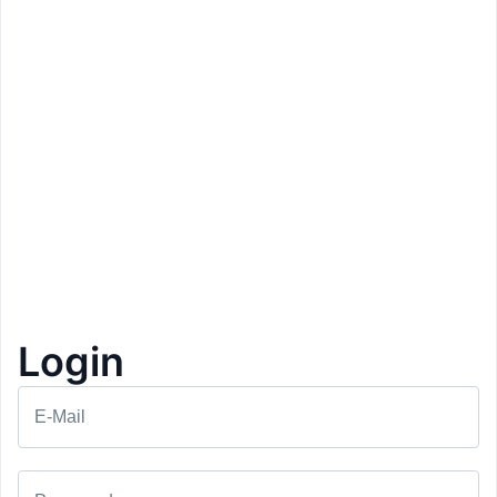
Login
Prezzo: 120€
E-Mail
Hotel Muchele
Postal
Day Spa & Colazione
1+1 Gratis