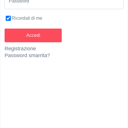
Password
Descrizione
Ricordati di me
Un’intera giornata di relax, iniziando la mattinata
con una deliziosa colazione, godendosi
l’accogliente atmosfera del salotto e staccando
completamente la spina nell’Anna Spa. La nuova
Registrazione
piscina a sfioro in porfido, lunga 18 metri, offre
Password smarrita?
un’esperienza rinfrescante con acqua salata. La
piscina interna ed esterna, lunga 21 metri, è
riscaldata a una piacevole temperatura di 30°C e
viene purificata delicatamente con l’ozono. Relax
puro nella luminosa sauna finlandese con vista,
nella biosauna o nel bagno turco. Non fare nulla,
rilassarsi, leggere o semplicemente sonnecchiare,
sui comodi lettini in delicate tonalità di rosa e
salvia o sul soleggiato prato.
Condizioni