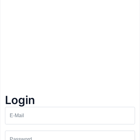
Login
Prezzo: 45€
E-Mail
Hotel Matill
Laces
Day Spa
1+1 Gratis
3
Password