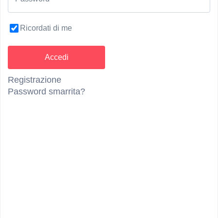
Descrizione
Ricordati di me
Al Boutiquehotel Matill di Laces ti aspetta una
rilassante esperienza Day Spa in un’atmosfera
elegante, circondata dalla quiete e dalla natura
della Val Venosta. Concediti momenti di puro
Registrazione
benessere tra piscine, aree relax e un’ampia sauna
Password smarrita?
world con 9 diverse saune, lasciandoti alle spalle la
routine quotidiana. Che sia sulle terrazze rooftop,
nelle accoglienti oasi di relax oppure immerso
nell’acqua calda, al Matill tutto ruota attorno al
vero relax e al benessere autentico.
Condizioni
Con la prenotazione di un Day Spa, il Day Spa per
la persona che ti accompagna è gratuito.
Periodo di utilizzo:
dal 20.03.2026 al 15.11.2026.