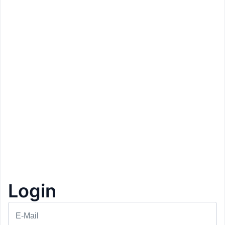
Login
Prezzo: 50€
Hotel Lichtenstern
Renon
E-Mail
Day Spa
1+1 Gratis
2