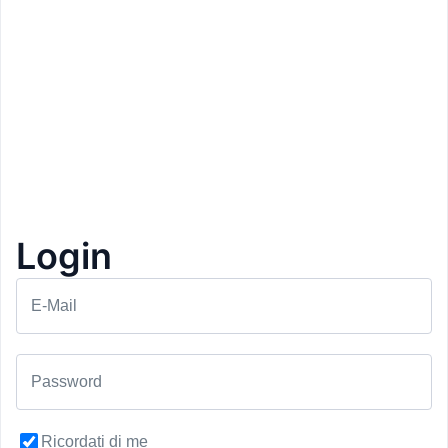
Login
E-Mail
Prezzo: 110€
Hotel Alpenpalace
Password
Valle Aurina
Day Spa
1+1 Gratis
2
Ricordati di me