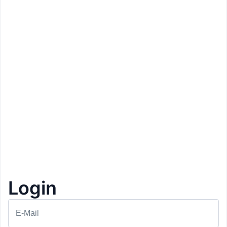
Login
Prezzo: 50€
Basefive
Innsbruck
E-Mail
Raketenstart
1+1 Gratis
1