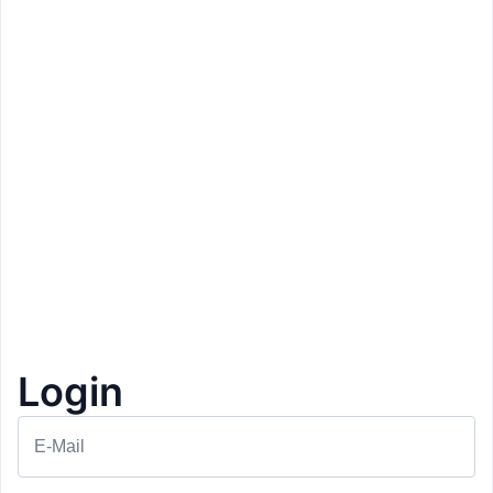
Login
Prezzo: 11€
Badhaus
E-Mail
Bressanone
Focaccia
1+1 Gratis
3