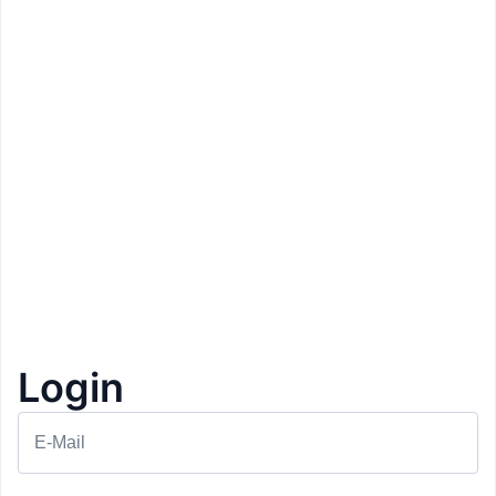
Login
Prezzo: 153€
Bad Schörgau
E-Mail
Val Sarentino
Pernottamento con colazione
1+1 Gratis
1