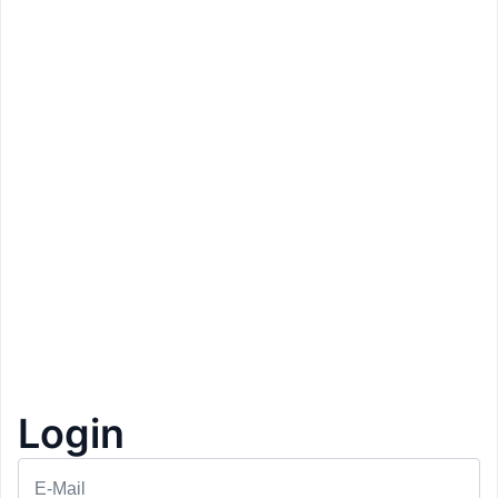
Prezzo: 400€
Login
Anders Mountain Suites
Bressanone
Pernottamento con colazione
1+1 Gratis
1
E-Mail