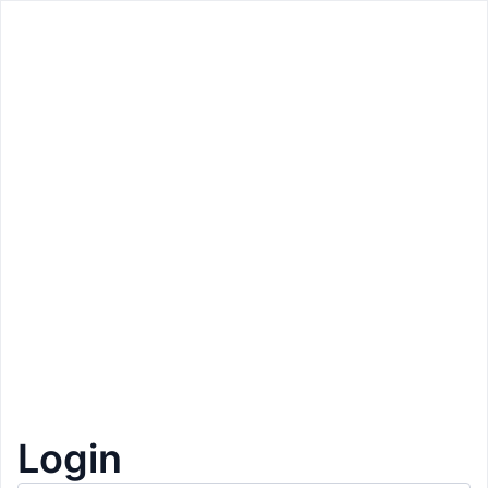
Zurück
Zurück
Preis: 1,90€
Voegelati
Bozen
Eiskugel
1+1 Gratis
1
Login
Beschreibung