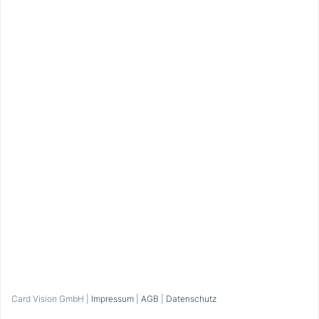
„Einlösen“ und zeige den laufenden Timer an der
Kasse vor!
Telefonische Voranmeldung notwendig.
Kontakt
Pustertaler Sonnenstraße 7, 39030 Terenten
info@terentnerhof.com
+39 0472 54 61 17
Zur Webseite
Bitte anmelden
Card Vision GmbH |
Impressum
|
AGB
|
Datenschutz
Home
Favoriten
Eingelöst
Profil