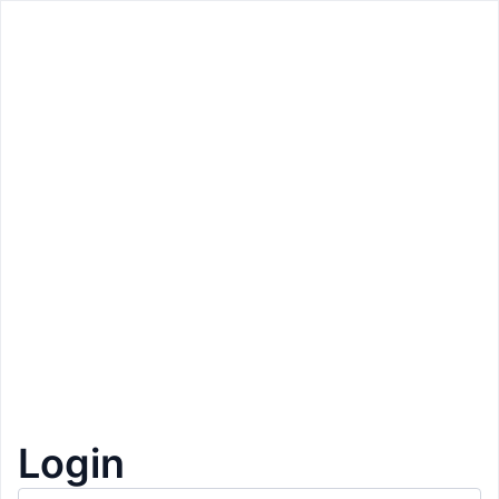
Zurück
Zurück
Preis: 12€
RiArco 3D Bogenschießen
Ritten
Bogenschießen
1+1 Gratis
1
Login
Beschreibung