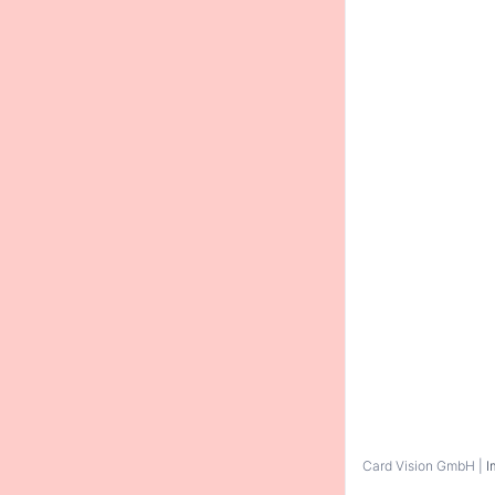
Bitte gib gl
Kontakt
Hauptstra
restauran
+39 3804
Zur Webse
Bitte anmel
Card Vision GmbH |
I
Home