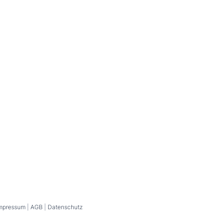
eich zu Beginn an, dass du die GaudiCard einlösen möchtest.
ße 47, 39025 Naturns
t.kreuzwirt@gmail.com
750060
ite
den
mpressum
|
AGB
|
Datenschutz
Favoriten
Eingelöst