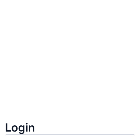
Zurück
Zurück
Preis: 15€
Prifa by Betula - Shop Bozen
Bozen
Schlittschuhe schleifen
1+1 Gratis
1
Login
Beschreibung