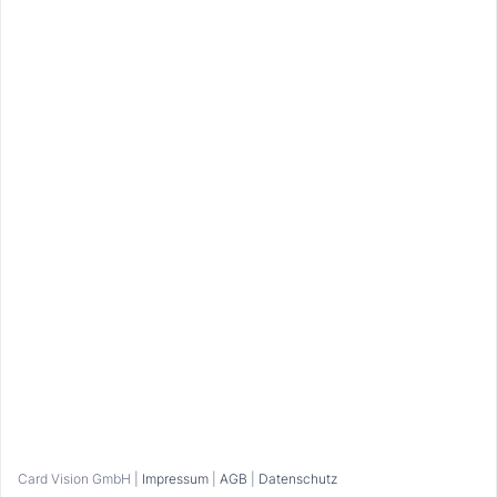
„Einlösen“ und zeige den laufenden Timer an der
Kasse vor!
Bitte beachte die Öffnungszeiten.
Kontakt
Pfelderer Straße 11, 39013 Moos in Passeier
heidihofer81@gmail.com
+39 333 5211421
Zur Webseite
Bitte anmelden
Card Vision GmbH |
Impressum
|
AGB
|
Datenschutz
Home
Favoriten
Eingelöst
Profil