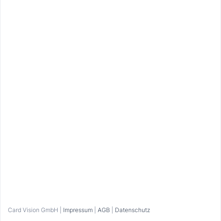
Bitte gib gleich zu Beginn an, dass du die GaudiCard
einlösen möchtest.
Beachte bitte die Öffnungszeiten.
Kontakt
Pustertalerstraße 1b, 39030 Vintl
infocapriz@pims-burger.com
+39 349 213 7017
Zur Webseite
Bitte anmelden
Card Vision GmbH |
Impressum
|
AGB
|
Datenschutz
Home
Favoriten
Eingelöst
Profil