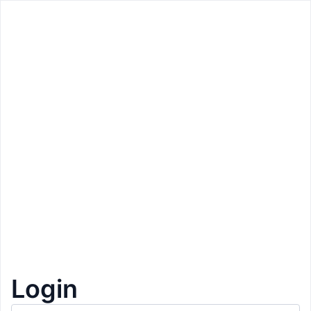
Zurück
Zurück
Preis: 150€
Tandem-Paragliding Gitschberg
Mühlbach
Gleitschirmflug
2+1 Gratis
1
Login
Beschreibung