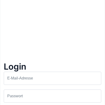
Login
E-Mail-Adresse
Preis: 30€
Mirabell Dolomites Hotel
Passwort
Olang
Tages Green Fee – Golf Club
1+1 Gratis
5