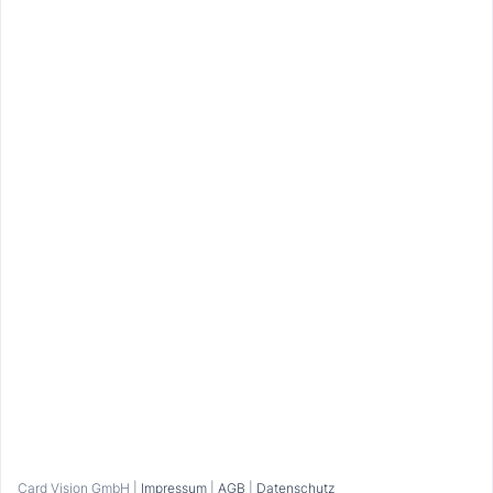
Um das 1+1-Erlebnis einzulösen, klicke vor Ort auf
„Einlösen“ und zeige den laufenden Timer an der
Kasse vor!
Bitte beachte die Öffnungszeiten.
Kontakt
Pfelders 15d, 39013 Moos in Passeier
info@zeppichl-bauernguet.com
+39 349 70 36 810
Zur Webseite
Bitte anmelden
Card Vision GmbH |
Impressum
|
AGB
|
Datenschutz