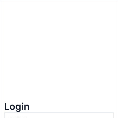
Zurück
Zurück
Preis: 6€
Laurin's Longe
Welschnofen
Aperitif
1+1 Gratis
5
Login
Beschreibung