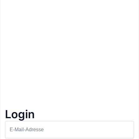
Login
Preis: 75€
Laurin’s Dolomites
Toblach
E-Mail-Adresse
6-Gänge-Menü
1+1 Gratis