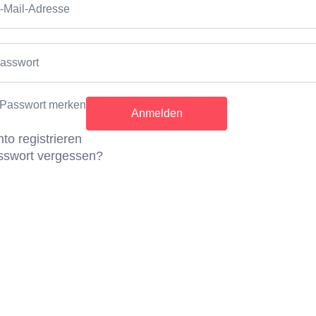
-Mail-Adresse
rapie im Hotel Pazeider unterstützt dich dabei, dein Wohlbe
h sanften Druck wird die Lymphzirkulation angeregt, was zu
nd Regeneration beiträgt.
Ideal zur Unterstützung nach spo
asswort
r einfach zum Abschalten.
n
Passwort merken
ren einer Pressotherapie ist die Pressotherapie für deine B
to registrieren
sswort vergessen?
aum
: Ab 20.03.2026 bis 06.01.2027 immer auf Anfrage.
rlebnis einzulösen, klicke vor Ort auf „Einlösen“ und zeige den laufe
r!
 Voranmeldung notwendig.