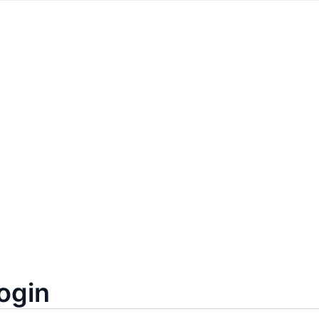
Erlebnis nutzen zu können, ist eine telefonische Voranme
andernfalls kann das Erlebnis leider nicht 
Preis: 79€
Hotel Pazeider
Marling
Pressotherapie
1+1 Gratis
10
ogin
ung