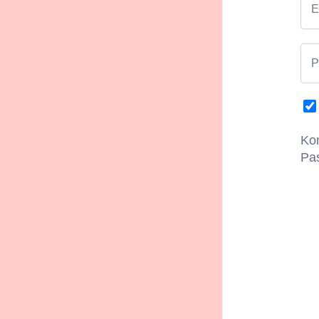
E
Die Pressothe
steigern.
Durc
Entspannung u
P
Aktivität ode
Konditione
Beim Durchfüh
Kon
kostenlos.
Pa
Einlösezeitr
Um das 1+1-E
der Kasse vo
Telefonische
Kontakt