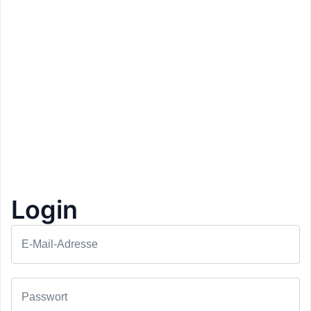
Login
E-Mail-Adresse
Preis: 300€
Hotel Oberwirt Weisses Kreuz
Karneid
Passwort
Übernachtung mit Halbpension und Wellness
1+1 Gratis
1