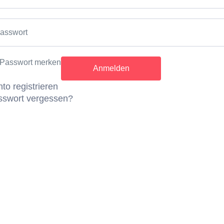
eran ist der Treffpunkt für Filmfans und zeigt eine vielsei
und Internationalen-Filmen.
asswort
n
Passwort merken
er Karte für eine Filmvorführung bekommst du die Karte für
 kostenlos dazu.
to registrieren
sswort vergessen?
aum:
Ganzjährig
rlebnis einzulösen, klicke vor Ort auf „Einlösen“ und zeige den laufe
r!
e die Öffnungszeiten.
5, 39012 Meran