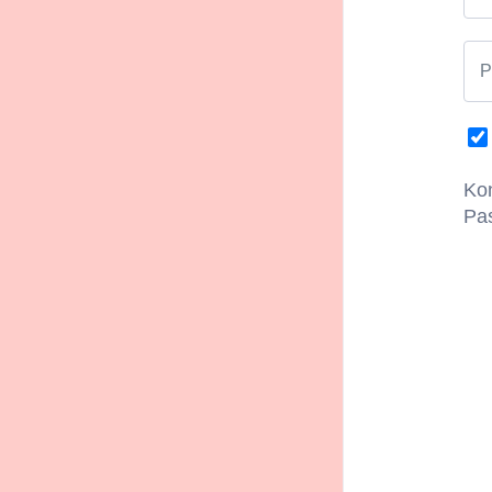
Der Filmclub M
an Arthouse- 
P
Konditione
Beim Kauf ein
Begleitperson
Kon
Pa
Einlösezeitr
Um das 1+1-E
der Kasse vo
Bitte beacht
Kontakt
Rennweg 2