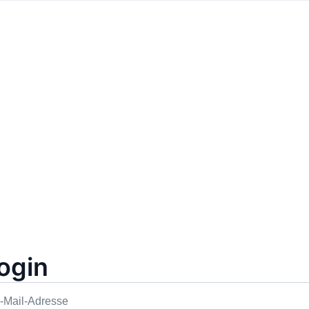
Preis: 8€
Filmclub Meran
Meran
ogin
Eintrittskarte
1+1 Gratis
2
ung
-Mail-Adresse