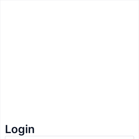
Zurück
Zurück
Preis: 3€
Derby Restaurant
Sterzing
Digestif
1+1 Gratis
1
Login
Beschreibung