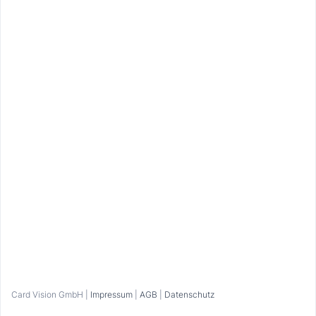
kann das Angebot nicht in Anspruch genommen
werden.
Kontakt
Jaufenstraße 23, 39015 St. Leonhard in
Passeier
info@badfallenbach.com
+39 0473 657700
Zur Webseite
Bitte anmelden
Card Vision GmbH |
Impressum
|
AGB
|
Datenschutz
Home
Favoriten
Eingelöst
Profil