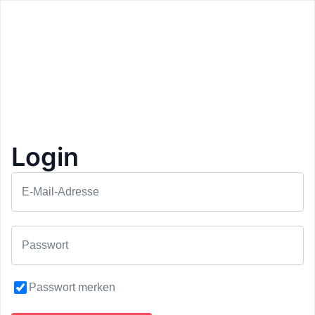
Zurück
Du hast Fragen oder Feedback? Dann schick uns hier
deine Nachricht.
Nachricht
Login
E-Mail-Adresse
Absenden
Passwort
Home
Favoriten
Eingelöst
Profil
Passwort merken